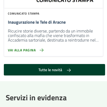
COMUNICATO STAMPA
Inaugurazione le Tele di Aracne
Ricucire storie diverse, partendo da un immobile
confiscato alla mafia che viene trasformato in
Accademia sartoriale, destinata a reintrodurre nella
società (sulla base di un’intesa con il Ministero della
Giustizia) giovani usciti da circuiti penali
VAI ALLA PAGINA
Tutte le novità
Servizi in evidenza