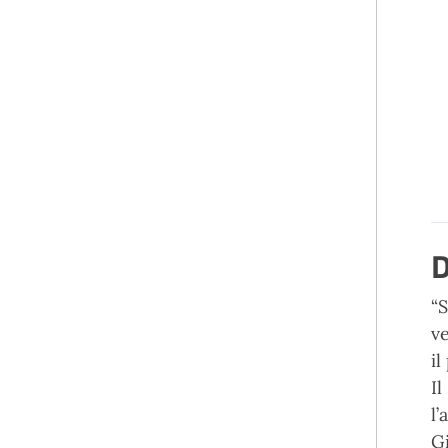
D
“
ve
i
I
l
Gi