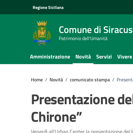
Vai ai contenuti
Vai al footer
Regione Siciliana
Comune di Siracu
Patrimonio dell'Umanità
Amministrazione
Novità
Servizi
Vivere
Home
/
Novità
/
comunicato stampa
/
Present
Presentazione del
Chirone”
Venerdì all’Urban Center la presentazione del l