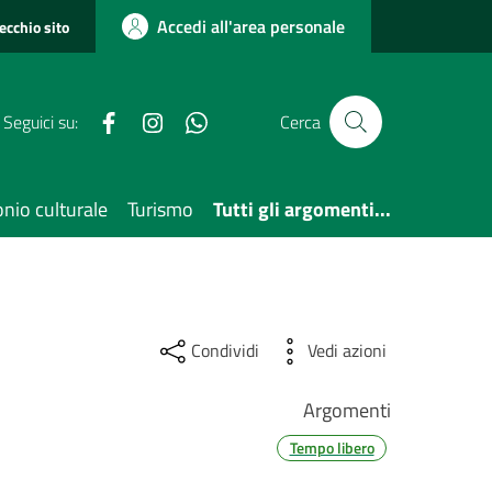
Accedi all'area personale
vecchio sito
Facebook
Instagram
3357475817
Seguici su:
Cerca
nio culturale
Turismo
Tutti gli argomenti...
Condividi
Vedi azioni
Argomenti
Tempo libero