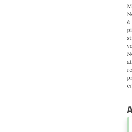
Ma
No
è 
pi
st
ve
N
a
r
p
e
A