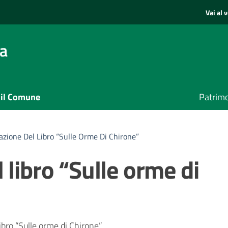
Vai al 
sa
 il Comune
Patrimo
azione Del Libro “Sulle Orme Di Chirone”
 libro “Sulle orme di
ibro “Sulle orme di Chirone”