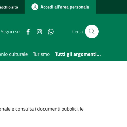
Accedi all'area personale
vecchio sito
Facebook
Instagram
3357475817
Seguici su:
Cerca
nio culturale
Turismo
Tutti gli argomenti...
sonale e consulta i documenti pubblici, le