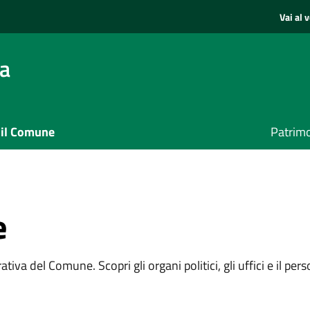
Vai al 
sa
 il Comune
Patrimo
e
tiva del Comune. Scopri gli organi politici, gli uffici e il per