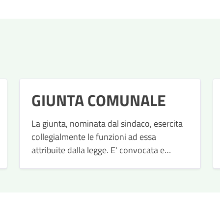
GIUNTA COMUNALE
La giunta, nominata dal sindaco, esercita
collegialmente le funzioni ad essa
attribuite dalla legge. E' convocata e
presieduta dal Sindaco che predispone
l’ordine del giorno.