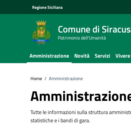
Vai ai contenuti
Vai al footer
Regione Siciliana
Comune di Siracu
Patrimonio dell'Umanità
Amministrazione
Novità
Servizi
Vivere
Home
/
Amministrazione
Amministrazion
Tutte le informazioni sulla struttura amministra
statistiche e i bandi di gara.