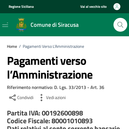
Vai ai contenuti
Vai al footer
Regione Siciliana
Vai al vecchio sito
Comune di Siracusa
Home
/
Pagamenti Verso L’Amministrazione
Pagamenti verso
l’Amministrazione
Riferimento normativo: D. Lgs. 33/2013 - Art. 36
Condividi
Vedi azioni
Partita IVA: 00192600898
Codice Fiscale: 80001010893
Dati relativi al conto corrente bancario